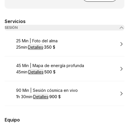
Servicios
SESIÓN
Reservar
25 Min | Foto del alma
25min
·
Detalles
·
350 $
.
Duración
:
.
Precio
:
Reservar
45 Min | Mapa de energía profunda
45min
·
Detalles
·
500 $
.
Duración
:
.
Precio
:
Reservar
90 Min | Sesión cósmica en vivo
1h 30min
·
Detalles
·
900 $
.
Duración
:
.
Precio
:
Equipo