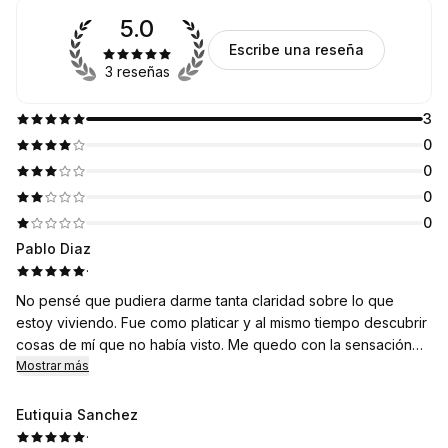
5.0
Escribe una reseña
3 reseñas
3
0
0
0
0
Pablo Diaz
·
No pensé que pudiera darme tanta claridad sobre lo que
estoy viviendo. Fue como platicar y al mismo tiempo descubrir
cosas de mí que no había visto. Me quedo con la sensación
de ligereza y con ganas de seguir explorando
Mostrar más
Eutiquia Sanchez
·