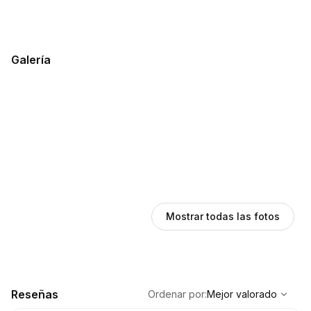
Galería
Mostrar todas las fotos
,
Mejor valorado
Sort
Reseñas
Ordenar por
:
Mejor valorado