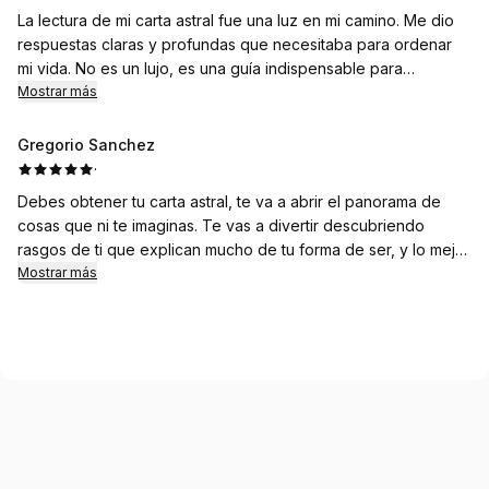
La lectura de mi carta astral fue una luz en mi camino. Me dio
respuestas claras y profundas que necesitaba para ordenar
mi vida. No es un lujo, es una guía indispensable para
entender quién soy y hacia dónde voy. Recomiendo
Mostrar más
Astrología Mágica a cualquiera que busque claridad y
dirección.
Gregorio Sanchez
·
Debes obtener tu carta astral, te va a abrir el panorama de
cosas que ni te imaginas. Te vas a divertir descubriendo
rasgos de ti que explican mucho de tu forma de ser, y lo mejor
es que te va a dar tranquilidad, como tener un mapa para no
Mostrar más
perderte. Te lo recomiendo porque a mí me gustó lo claro que
te deja todo, y sales con otra energía.