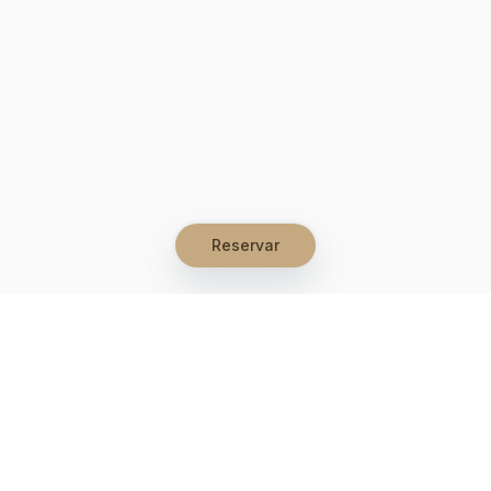
Reservar
Let's grow together
Get more customers 24/7 with your free
branded Booking Page.