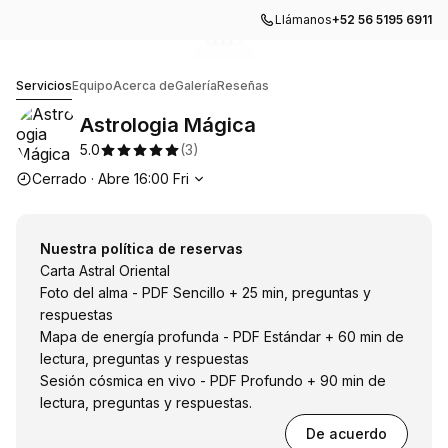
Llámanos
+52 56 5195 6911
Ir a la imagen de la galería
Ir a la imagen de la galería
Ir a la imagen de la galería
Ir a la imagen de la galería
1
2
3
4
Astrologia Mágica
Servicios
Equipo
Acerca de
Galería
Reseñas
Astrologia Mágica
5.0
(
3
)
Horario de apertura
Cerrado
·
Abre
16:00
Fri
Nuestra política de reservas
Carta Astral Oriental
Foto del alma - PDF Sencillo + 25 min, preguntas y
respuestas
Mapa de energía profunda - PDF Estándar + 60 min de
lectura, preguntas y respuestas
Sesión cósmica en vivo - PDF Profundo + 90 min de
lectura, preguntas y respuestas.
De acuerdo